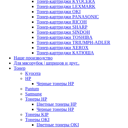
Тонер-картриджи KYOCERA
Тонер-картриджи LEXMARK
Тонер-картриджи OKI
Тонер-картриджи PANASONIC
Тонер-картриджи RICOH
Тонер-картриджи SHARP
Тонер-картриджи SINDOH
Тонер-картриджи TOSHIBA
Тонер-картриджи TRIUMPH-ADLER
Тонер-картриджи XEROX
Тонер-картриджи КАТЮША
Наше производство
Для мясорубок | шприцов и друг..
Тонер
Kyocera
HP
Черные тонеры HP
Pantum
Samsung
Тонеры HP
Цветные тонеры HP
Черные тонеры HP
Тонеры KIP
Тонеры OKI
Цветные тонеры OKI