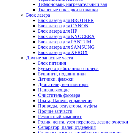
Тефлоновый, нагревательный вал
Тканевые накладки и планки
Блок лазера
Блок лазера для BROTHER
Блок лазера для CANON
Блок лазера для HP
Блок лазера для KYOCERA
Блок лазера для PANTUM
Блок лазера для SAMSUNG
Блок лазера для XEROX
Другие запасные части
Блок питания
Бункер отработанного тонера
Бушинги, подшипники
Датчики, флажки
Двигатели, вентиляторы
Направляющие
Очиститель фьюзера
Плата, Панель управления
Приводы, редукторы, муфты
Прочие запчасти
Ремонтный комплект
Ролик, лента, узел переноса, лезвие очистки
Сепаратор, палец отделения
Сканеры, лампы, линейки сканирования