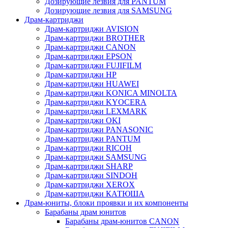
Дозирующие лезвия для PANTUM
Дозирующие лезвия для SAMSUNG
Драм-картриджи
Драм-картриджи AVISION
Драм-картриджи BROTHER
Драм-картриджи CANON
Драм-картриджи EPSON
Драм-картриджи FUJIFILM
Драм-картриджи HP
Драм-картриджи HUAWEI
Драм-картриджи KONICA MINOLTA
Драм-картриджи KYOCERA
Драм-картриджи LEXMARK
Драм-картриджи OKI
Драм-картриджи PANASONIC
Драм-картриджи PANTUM
Драм-картриджи RICOH
Драм-картриджи SAMSUNG
Драм-картриджи SHARP
Драм-картриджи SINDOH
Драм-картриджи XEROX
Драм-картриджи КАТЮША
Драм-юниты, блоки проявки и их компоненты
Барабаны драм юнитов
Барабаны драм-юнитов CANON