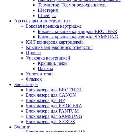
Термистор, Термопредохранитель
Шестерня
Шлейфы
Аксессуары и инструменты
Боковая крышка картриджа
Боковая крышка картриджа BROTHER
Боковая крышка картриджа SAMSUNG
КИТ конверсия картриджей
Крышка заправочного отверстия
Прочее
Упаковка картриджей
Крышки, чеки
Пакеты
Уплотнители
Флажок
Блок лазера
Блок лазера для BROTHER
Блок лазера для CANON
Блок лазера для HP
Блок лазера для KYOCERA
Блок лазера для PANTUM
Блок лазера для SAMSUNG
Блок лазера для XEROX
Бушинг